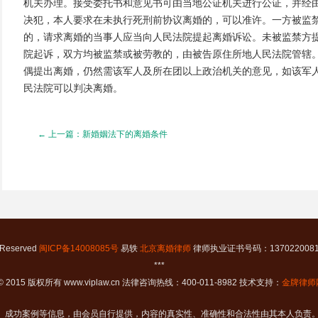
机关办理。接受委托书和意见书可由当地公证机关进行公证，并经
决犯，本人要求在未执行死刑前协议离婚的，可以准许。一方被监
的，请求离婚的当事人应当向人民法院提起离婚诉讼。未被监禁方
院起诉，双方均被监禁或被劳教的，由被告原住所地人民法院管辖
偶提出离婚，仍然需该军人及所在团以上政治机关的意见，如该军
民法院可以判决离婚。
← 上一篇：新婚姻法下的离婚条件
t Reserved
闽ICP备14008085号
易轶
北京离婚律师
律师执业证书号码：13702200811
***
t © 2015 版权所有 www.viplaw.cn 法律咨询热线：400-011-8982 技术支持：
金牌律师
、成功案例等信息，由会员自行提供，内容的真实性、准确性和合法性由其本人负责。