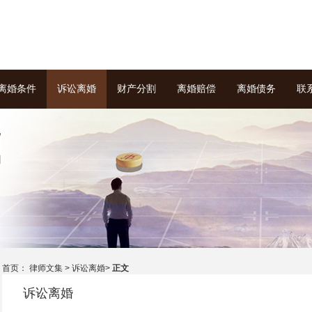
离婚条件
诉讼离婚
财产分割
离婚赔偿
离婚债务
联
首页： 律师文集 >
诉讼离婚
>
正文
诉讼离婚