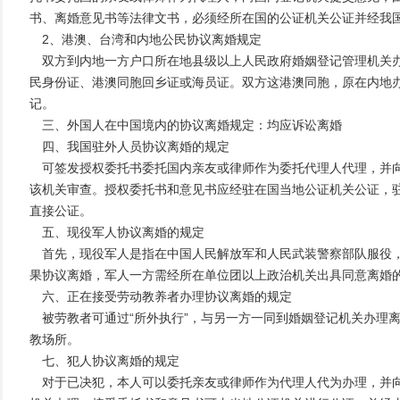
书、离婚意见书等法律文书，必须经所在国的公证机关公证并经我
2、港澳、台湾和内地公民协议离婚规定
双方到内地一方户口所在地县级以上人民政府婚姻登记管理机关办
民身份证、港澳同胞回乡证或海员证。双方这港澳同胞，原在内地
记。
三、外国人在中国境内的协议离婚规定：均应诉讼离婚
四、我国驻外人员协议离婚的规定
可签发授权委托书委托国内亲友或律师作为委托代理人代理，并向
该机关审查。授权委托书和意见书应经驻在国当地公证机关公证，
直接公证。
五、现役军人协议离婚的规定
首先，现役军人是指在中国人民解放军和人民武装警察部队服役，
果协议离婚，军人一方需经所在单位团以上政治机关出具同意离婚
六、正在接受劳动教养者办理协议离婚的规定
被劳教者可通过“所外执行”，与另一方一同到婚姻登记机关办理
教场所。
七、犯人协议离婚的规定
对于已决犯，本人可以委托亲友或律师作为代理人代为办理，并向