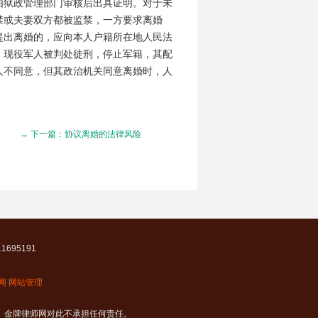
由狱政管理部门审核后出具证明。对于未
禁或夫妻双方都被监禁，一方要求离婚
提出离婚的，应向本人户籍所在地人民法
。现役军人被判处徒刑，停止军籍，其配
人不同意，但其政治机关同意离婚时，人
→ 下一篇：协议离婚的法律风险
695191
网
网站管理
 金牌律师网对此不承担任何责任。