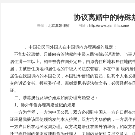
协议离婚中的特殊
来源：
北京离婚律师
网址：
http://www.bjzmlhls.com/
一、中国公民同外国人在中国境内办理离婚的规定：
不能协议离婚。只能向有管辖权的中级人民法院起诉离婚。当事人
居住满一年以上。如果被告在国外定居，由原告住所地和居住地的
居，由被告住所地和居住地的中级人民法院管辖。不在中国 境内居
居住在我国境内的本国公民，本国驻华使馆的官员，以其个人名义
交的诉讼文书、授权委托书、离婚意见书等法律文书，必须经所在
证。
二、涉港澳台及华侨婚姻如何办理离婚登记：
1、涉外华侨办理离婚登记的规定
一方为华侨，一方为中国公民，双方必须到中国人一方户口所在地
证应是我驻该国使领馆发的本人护照。双方均为华侨的，一方居住
一方户口所在地民政局办理。双方均是居住在国外的华侨，如双方
托书委托国的亲友或律师作为代理人，向国内登记机关提交意见，