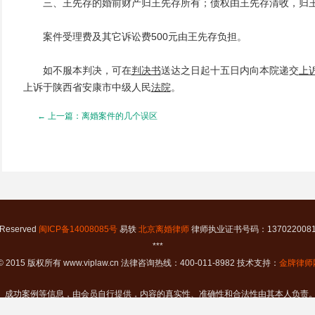
三、王先存的婚前财产归王先存所有；债权由王先存清收，归
案件受理费及其它诉讼费500元由王先存负担。
如不服本判决，可在
判决书
送达之日起十五日内向本院递交
上
上诉于陕西省安康市中级人民
法院
。
← 上一篇：离婚案件的几个误区
t Reserved
闽ICP备14008085号
易轶
北京离婚律师
律师执业证书号码：13702200811
***
t © 2015 版权所有 www.viplaw.cn 法律咨询热线：400-011-8982 技术支持：
金牌律师
、成功案例等信息，由会员自行提供，内容的真实性、准确性和合法性由其本人负责。
避免您的风险，建议在聘请律师前务必到其所在律所或通过当地律师协会、司法局核实