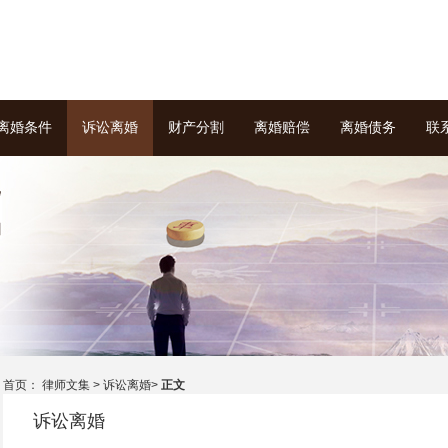
离婚条件
诉讼离婚
财产分割
离婚赔偿
离婚债务
联
首页： 律师文集 >
诉讼离婚
>
正文
诉讼离婚