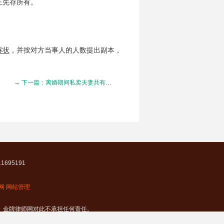
王先存所有。
诉状
，并按对方当事人的人数提出副本，
→ 下一篇：离婚期间私卖夫妻共有房产被判无效
695191
网
网站管理
 金牌律师网对此不承担任何责任。
律师身份信息。