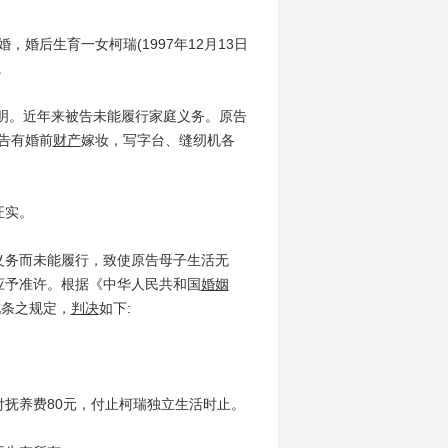
婚后生育一女柯瑞(1997年12月13日
。
明。近年来被告未能履行家庭义务。原告
原告有婚前
财产
嫁妆，写字台、缝纫机各
证实。
务而未能履行，致使原告母子生活无
应予准许。根据《中华人民共和国
婚姻
九条之规定，
判决
如下:
抚养费80元，付止柯瑞独立生活时止。