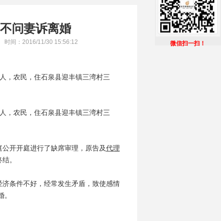
不问妻诉离婚
时间：2016/11/30 15:56:12
40
微信扫一扫！
县人，农民，住石泉县迎丰镇三湾村三
县人，农民，住石泉县迎丰镇三湾村三
公开开庭进行了缺席审理，原告及
代理
终结。
济条件不好，经常发生矛盾，致使感情
婚。