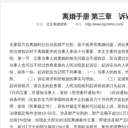
离婚手册 第三章 诉
来源：
北京离婚律师
网址：
http://www.bjzmlhls.com/
夫妻双方在离婚时往往涉及财产分割、孩子抚养等离婚问题，诉讼
些法律知识对于离婚案件的当事人来说十分重要，本文主要对这些
绍。第一节 立案当事人就离婚的相关问题达不成协议，应当通过
当事人也可以不经过协商直接向人民法院提起诉讼。起诉应当向人
份，副本一份。起诉状应当记明下列事项：（一）当事人的姓名、
所。 （二）诉讼请求和所根据的事实与理由。 （三）证据和
起诉状格式，请点击此处查看。人民法院收到起诉状或者口头起诉
7日内立案，并通知当事人，发给《受理案件通知书》、《应诉通
诉条件的（比如在女方怀孕期间或者中止妊娠后六个月内男方提起
理，发给《民事裁定书》，原告对裁定不服的可以提起上诉。原告
法律规定每件交纳10-50元。涉及财产分割的，财产总额不超过1
分按1%交纳，但现在大部分的法院离婚案件立案，即使涉及财产总额不
元，超过1万元的部分再按1%计算，开票时这样开，案件受理费50