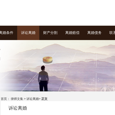
离婚条件
诉讼离婚
财产分割
离婚赔偿
离婚债务
联
首页： 律师文集 >
诉讼离婚
>
正文
诉讼离婚