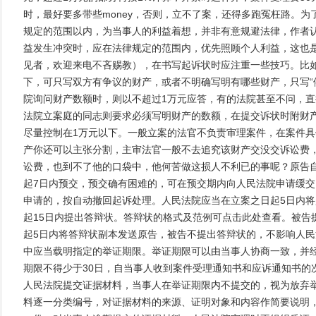
时，最好要多带些money，否则，立不了案，还得多跑冤枉路。
规定的范围以内，为当事人的利益着想，并非有意规避法律，作者
益发生冲突时，应在法律规定的范围内，优先照顾个人利益，这也
见者，欢迎来电不吝赐教），在书写起诉状时应注重一些技巧。比
下，可只写双方有争议的财产，或者不明确写明有哪些财产，只写“
院询问财产数额时，则以不超过1万元应答，有的法院甚至不问，直
法院立案庭的同志则要求必须写明财产的数额，在提交诉状时附财
尽量控制在1万元以下。一般立案的法官不负责审理案件，在案件
产你还可以主张分割，主审法官一般不去追究该财产交没交诉讼费
讼费，也到不了他的口袋中，他何苦做这损人不利已的事呢？原告
起7日内预交，预交确有困难的，可在预交期内向人民法院申请缓
申请的，按自动撤回起诉处理。人民法院应当在立案之日起5日内
起15日内提出答辩状。答辩状的格式及范例可点击此处查看。被告
起5日内将答辩状副本发送原告，被告不提出答辩状的，不影响人
中应当载明指定的举证期限。举证期限可以由当事人协商一致，并
期限不得少于30日，自当事人收到案件受理通知书和应诉通知书的
人民法院提交证据材料，当事人在举证期限内不提交的，视为放弃
料逐一分类编号，对证据材料的来源、证明对象和内容作简要说明