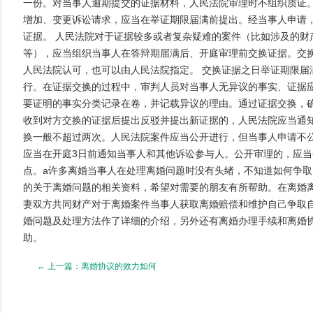
一份。对当事人逾期提交的证据材料，人民法院审理时不组织质证
增加、变更诉讼请求，应当在举证期限届满前提出。经当事人申请
证据。 人民法院对于证据较多或者复杂疑难的案件（比如涉及的财
等），应当组织当事人在答辩期届满后、开庭审理前交换证据。交
人民法院认可，也可以由人民法院指定。 交换证据之日举证期限届
行。在证据交换的过程中，审判人员对当事人无异议的事实、证据
要证明的事实分类记录在卷，并记载异议的理由。通过证据交换，
收到对方交换的证据后提出反驳并提出新证据的，人民法院应当通
换一般不超过两次。人民法院案件应当公开进行，但当事人申请不
应当在开庭3日前通知当事人和其他诉讼参与人。公开审理的，应
点。a许多离婚当事人在处理离婚问题时没有头绪，不知道如何争
的关于离婚问题的相关资料，希望对需要的朋友有所帮助。在离婚离
妻双方共同财产对于离婚案件当事人获取离婚赔偿和维护自己争取
婚问题及处理方法作了详细的介绍，另外还有离婚办理手续和离婚
助。
← 上一篇：离婚协议的效力如何