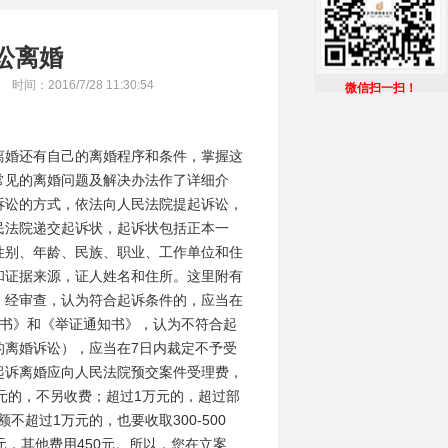
讼离婚
时间：2016/7/28 11:30:54
40
微信扫一扫！
离婚还有自己的离婚程序和条件，掌握这
常见的离婚问题及解决办法作了详细介
诉讼的方式，依法向人民法院提起诉讼，
民法院递交起诉状，起诉状包括正本一
性别、年龄、民族、职业、工作单位和住
证据来源，证人姓名和住所。这里附有
，经审查，认为符合起诉条件的，应当在
知书》和《举证通知书》，认为不符合起
的离婚诉讼），应当在7日内裁定不予受
起诉离婚应向人民法院预交案件受理费，
万元的，不另收费；超过1万元的，超过部
超过1万元的，也要收取300-500
元，其他费用450元。所以，您在立案