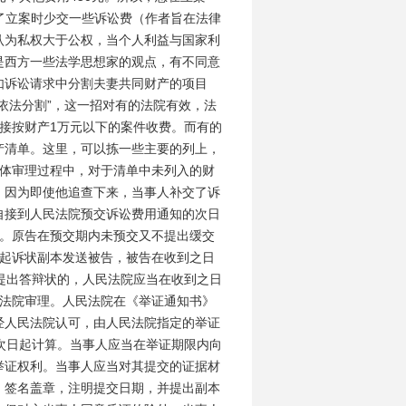
为了立案时少交一些诉讼费（作者旨在法律
认为私权大于公权，当个人利益与国家利
是西方一些法学思想家的观点，有不同意
如诉讼请求中分割夫妻共同财产的项目
依法分割”，这一招对有的法院有效，法
接按财产1万元以下的案件收费。而有的
产清单。这里，可以拣一些主要的列上，
具体审理过程中，对于清单中未列入的财
，因为即使他追查下来，当事人补交了诉
自接到人民法院预交诉讼费用通知的次日
交。原告在预交期内未预交又不提出缓交
将起诉状副本发送被告，被告在收到之日
提出答辩状的，人民法院应当在收到之日
民法院审理。人民法院在《举证通知书》
经人民法院认可，由人民法院指定的举证
次日起计算。当事人应当在举证期限内向
举证权利。当事人应当对其提交的证据材
，签名盖章，注明提交日期，并提出副本