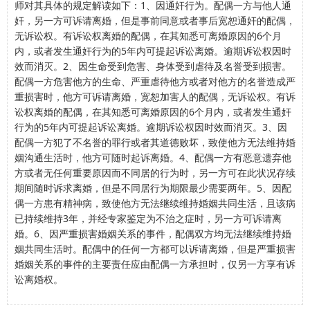
师对其具体的规定解读如下：1、因通奸行为。配偶一方与他人通
奸，另一方可诉请离婚，但是事前同意或者事后宽恕通奸的配偶，
无诉讼权。有诉讼权离婚的配偶，在其知悉可离婚原因的6个月
内，或者发生通奸行为的5年内可提起诉讼离婚。逾期诉讼权因时
效而消灭。2、因生命受到危害、身体受到虐待及名誉受到损害。
配偶一方危害他方的生命、严重虐待他方或者对他方的名誉造成严
重损害时，他方可诉请离婚，宽恕加害人的配偶，无诉讼权。有诉
讼权离婚的配偶，在其知悉可离婚原因的6个月内，或者发生通奸
行为的5年内可提起诉讼离婚。逾期诉讼权因时效而消灭。3、因
配偶一方犯了不名誉的罪行或者其道德败坏，致使他方无法维持婚
姻沟通生活时，他方可随时起诉离婚。4、配偶一方有恶意遗弃他
方或者无任何重要原因而不同居的行为时，另一方可在此状况存续
期间随时诉求离婚，但是不同居行为期限最少需要两年。5、因配
偶一方患有精神病，致使他方无法继续维持婚姻共同生活，且该病
已持续维持3年，并经专家鉴定为不治之症时，另一方可诉请离
婚。6、因严重损害婚姻关系的事件，配偶双方均无法继续维持婚
姻共同生活时。配偶中的任何一方都可以诉请离婚，但是严重损害
婚姻关系的事件的主要责任应由配偶一方承担时，仅另一方享有诉
讼离婚权。